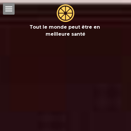
Accueil
Tout le monde peut être en 
Séances JMV
meilleure santé
Coaching holistique 1:1
MovNat
Stages
Qui suis-je ?